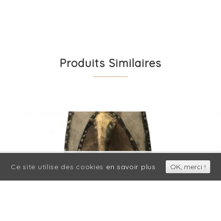
Produits Similaires
ces plus facilement. En utilisant nos services, vous nous do
Ce site utilise des cookies
en savoir plus
OK, merci !
cookies.
OK