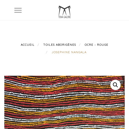
Skip
Toggle
to
navigation
content
ACCUEIL
TOILES ABORIGÈNES
OCRE - ROUGE
JOSEPHINE NANGALA