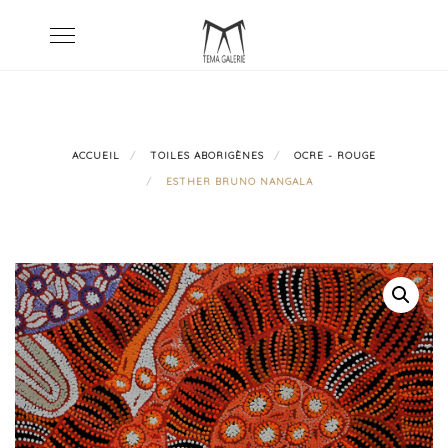
Skip
Toggle
to
navigation
content
ACCUEIL
TOILES ABORIGÈNES
OCRE - ROUGE
ESTHER BRUNO NANGALA