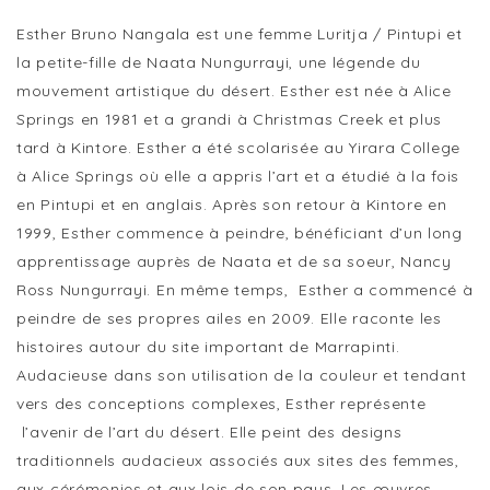
Esther Bruno Nangala est une femme Luritja / Pintupi et
la petite-fille de Naata Nungurrayi, une légende du
mouvement artistique du désert. Esther est née à Alice
Springs en 1981 et a grandi à Christmas Creek et plus
tard à Kintore. Esther a été scolarisée au Yirara College
à Alice Springs où elle a appris l’art et a étudié à la fois
en Pintupi et en anglais. Après son retour à Kintore en
1999, Esther commence à peindre, bénéficiant d’un long
apprentissage auprès de Naata et de sa soeur, Nancy
Ross Nungurrayi. En même temps, Esther a commencé à
peindre de ses propres ailes en 2009. Elle raconte les
histoires autour du site important de Marrapinti.
Audacieuse dans son utilisation de la couleur et tendant
vers des conceptions complexes, Esther représente
l’avenir de l’art du désert. Elle peint des designs
traditionnels audacieux associés aux sites des femmes,
aux cérémonies et aux lois de son pays. Les œuvres