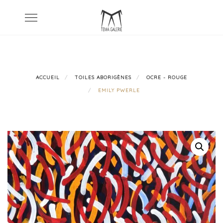
Skip
Toggle
to
navigation
content
ACCUEIL
TOILES ABORIGÈNES
OCRE - ROUGE
EMILY PWERLE